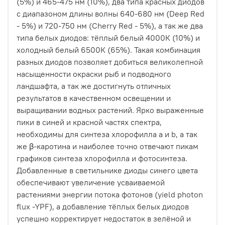
(5%) и 465-475 нм (10%), два типа красных диодов
с диапазоном длины волны 640-680 нм (Deep Red
- 5%) и 720-750 нм (Cherry Red - 5%), а так же два
типа белых диодов: тёплый белый 4000К (10%) и
холодный белый 6500К (65%). Такая комбинация
разных диодов позволяет добиться великолепной
насыщенности окраски рыб и подводного
ландшафта, а так же достигнуть отличных
результатов в качественном освещении и
выращивании водных растений. Ярко выраженные
пики в синей и красной частях спектра,
необходимы для синтеза хлорофилла a и b, а так
же β-каротина и наиболее точно отвечают пикам
графиков синтеза хлорофилла и фотосинтеза.
Добавленные в светильнике диоды синего цвета
обеспечивают увеличение усваиваемой
растениями энергии потока фотонов (yield photon
flux -YPF), а добавление тёплых белых диодов
успешно корректирует недостаток в зелёной и