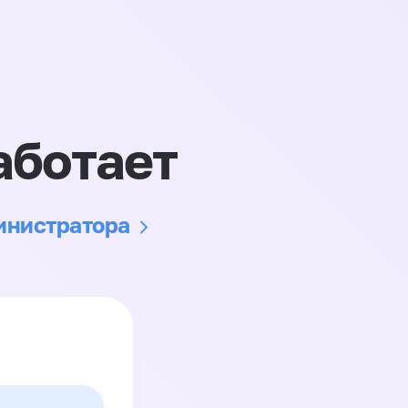
аботает
министратора