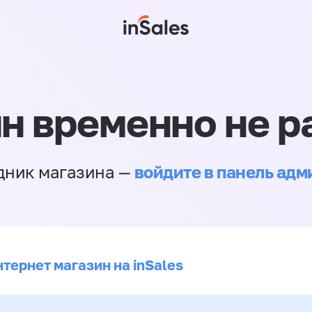
н временно не р
войдите в панель ад
дник магазина —
тернет магазин на inSales