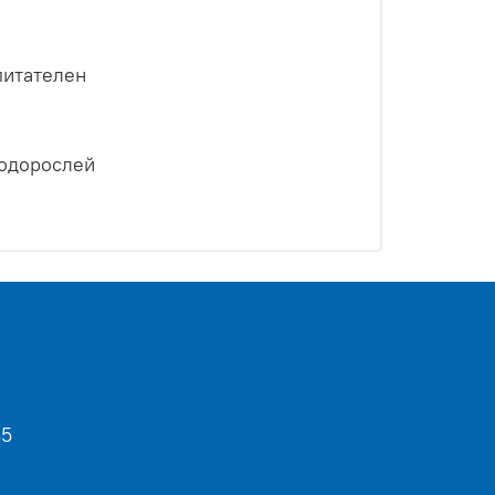
питателен
водорослей
35