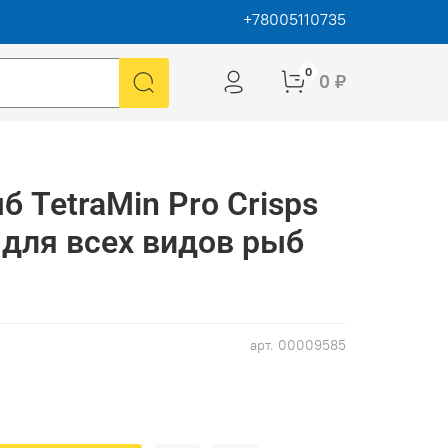
+78005110735
0
0 ₽
 TetraMin Pro Crisps
для всех видов рыб
арт.
00009585