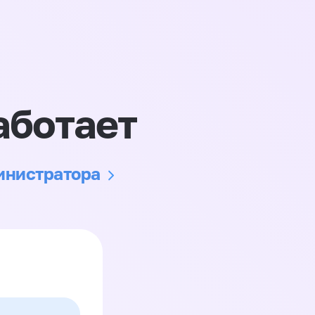
аботает
министратора