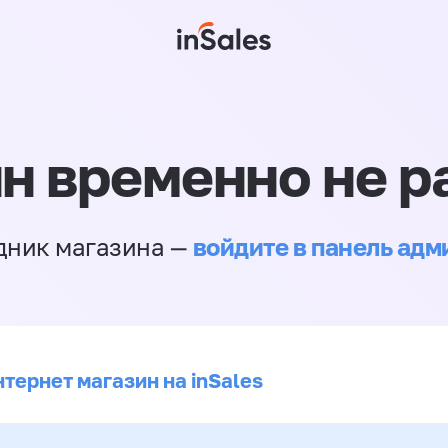
н временно не р
войдите в панель ад
дник магазина —
тернет магазин на inSales