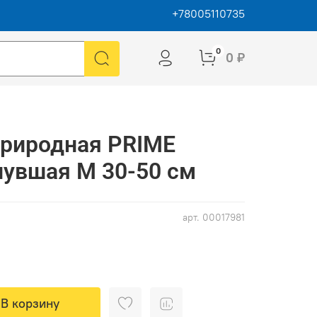
+78005110735
0
0 ₽
природная PRIME
нувшая М 30-50 см
арт.
00017981
В корзину