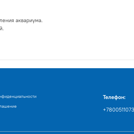
ления аквариума.
й.
онфиденциальности
Телефон:
глашение
+780051107