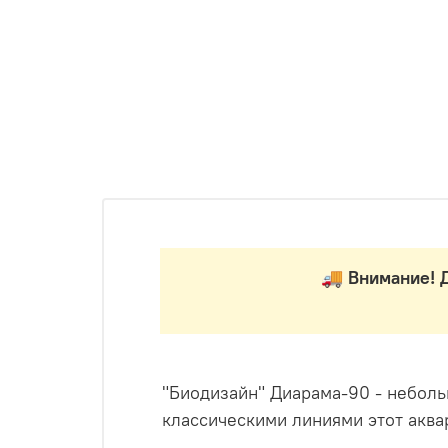
🚚 Внимание! Д
"Биодизайн"
Диарама
-90 - небол
классическими линиями этот акв