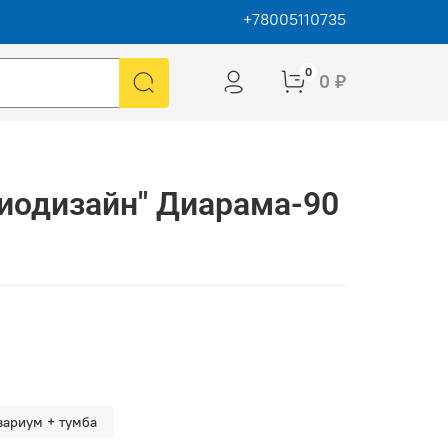
+78005110735
0
0 ₽
иодизайн" Диарама-90
вариум + тумба